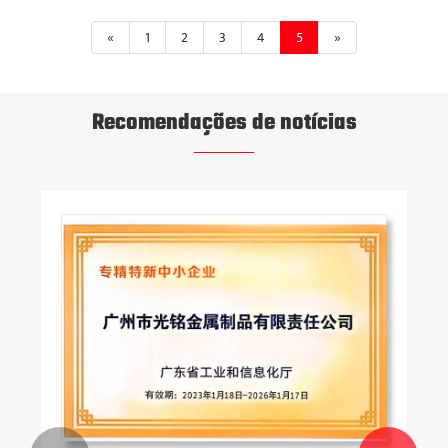
«
1
2
3
4
5
»
Recomendações de notícias