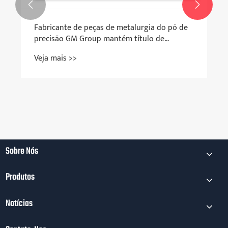


Fabricante de peças de metalurgia do pó de
precisão GM Group mantém título de
empresa provincial "especializada e
Veja mais >>
inovadora"
Sobre Nós
Produtos
Notícias