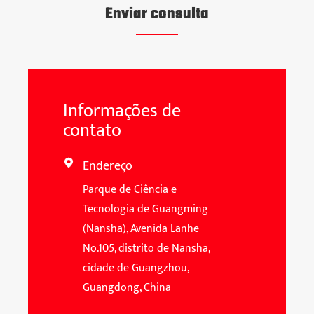
Enviar consulta
Informações de
contato
Endereço

Parque de Ciência e
Tecnologia de Guangming
(Nansha), Avenida Lanhe
No.105, distrito de Nansha,
cidade de Guangzhou,
Guangdong, China