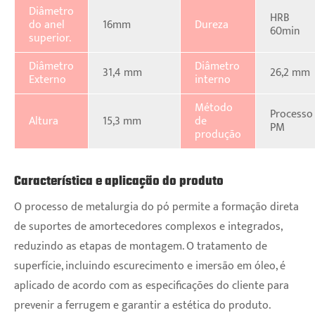
Diâmetro
HRB
do anel
16mm
Dureza
60min
superior.
Diâmetro
Diâmetro
31,4 mm
26,2 mm
Externo
interno
Método
Processo
Altura
15,3 mm
de
PM
produção
Característica e aplicação do produto
O processo de metalurgia do pó permite a formação direta
de suportes de amortecedores complexos e integrados,
reduzindo as etapas de montagem. O tratamento de
superfície, incluindo escurecimento e imersão em óleo, é
aplicado de acordo com as especificações do cliente para
prevenir a ferrugem e garantir a estética do produto.