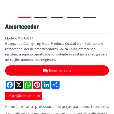
Amortecedor
Model:GMD-A0337
Guangzhou Guangming Metal Products Co., Ltd é um fabricante e
fornecedor líder de amortecedores GM na China, oferecendo
resistência superior, qualidade consistente e resistência à fadiga para
aplicações automotivas exigentes.
Enviar consulta
Facebook
X
WhatsApp
Pinterest
LinkedIn
Share
Descrição do produto
Como fabricante profissional de peças para amortecedores,
a metalurgia do pó oferece vantagens como alta eficiência