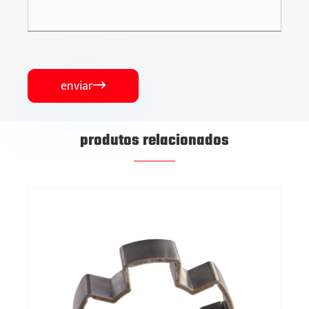
enviar

produtos relacionados
Rodas dentadas automotivas
Veja mais >>